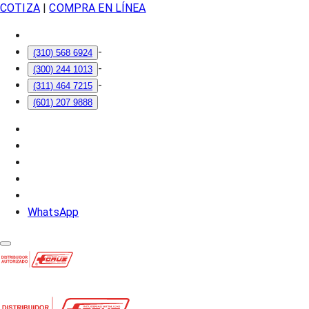
COTIZA
|
COMPRA EN LÍNEA
-
(310) 568 6924
-
(300) 244 1013
-
(311) 464 7215
(601) 207 9888
WhatsApp