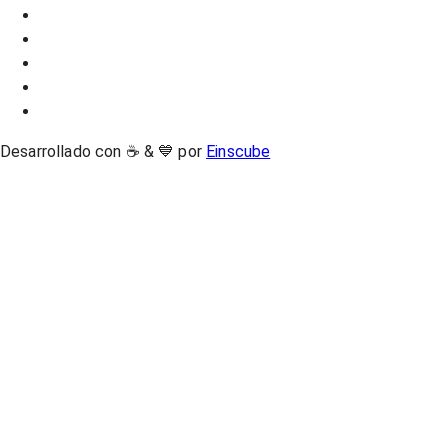
Desarrollado con ☕ & 💙 por
Einscube