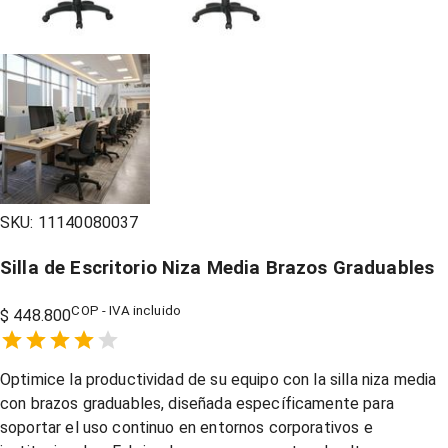
SKU:
11140080037
Silla de Escritorio Niza Media Brazos Graduables
COP - IVA incluido
$ 448.800
Empty
1 Star,
2 Stars,
3 Stars,
4 Stars,
5 Stars,
Optimice la productividad de su equipo con la silla niza media
con brazos graduables, diseñada específicamente para
soportar el uso continuo en entornos corporativos e