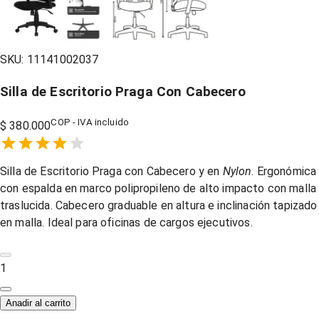
SKU:
11141002037
Silla de Escritorio Praga Con Cabecero
COP - IVA incluido
$ 380.000
Empty
1 Star,
2 Stars,
3 Stars,
4 Stars,
5 Stars,
Silla de Escritorio Praga con Cabecero y en
Nylon
. Ergonómica
con espalda en marco polipropileno de alto impacto con malla
traslucida.
Cabecero graduable en altura e inclinación tapizado
en malla.
Ideal para oficinas de cargos ejecutivos.
1
Anadir al carrito