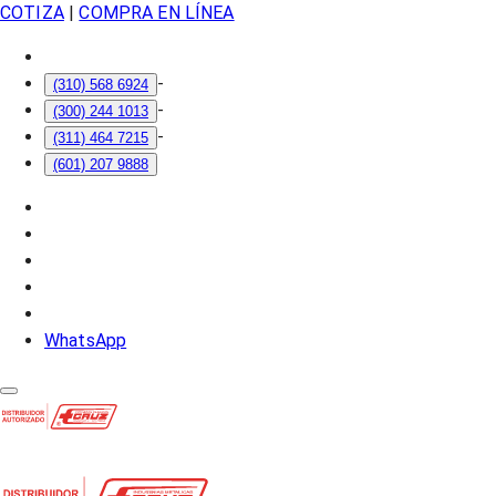
COTIZA
|
COMPRA EN LÍNEA
-
(310) 568 6924
-
(300) 244 1013
-
(311) 464 7215
(601) 207 9888
WhatsApp