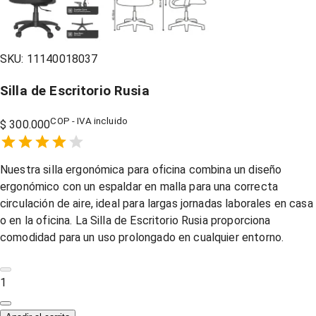
SKU:
11140018037
Silla de Escritorio Rusia
COP - IVA incluido
$ 300.000
Empty
1 Star,
2 Stars,
3 Stars,
4 Stars,
5 Stars,
Nuestra silla ergonómica para oficina combina un diseño
ergonómico con un espaldar en malla para una correcta
circulación de aire, ideal para largas jornadas laborales en casa
o en la oficina. La Silla de Escritorio Rusia proporciona
comodidad para un uso prolongado en cualquier entorno.
1