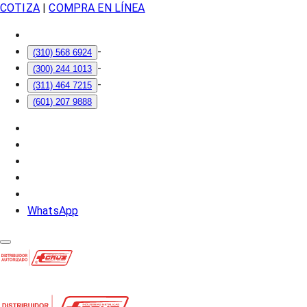
COTIZA
|
COMPRA EN LÍNEA
-
(310) 568 6924
-
(300) 244 1013
-
(311) 464 7215
(601) 207 9888
WhatsApp