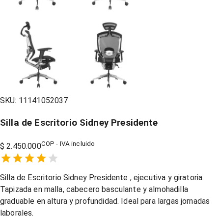
SKU:
11141052037
Silla de Escritorio Sidney Presidente
COP - IVA incluido
$ 2.450.000
Empty
1 Star,
2 Stars,
3 Stars,
4 Stars,
5 Stars,
Silla de Escritorio Sidney Presidente ,
ejecutiva y giratoria.
Tapizada en malla, cabecero basculante y almohadilla
graduable en altura y profundidad. Ideal para largas jornadas
laborales.