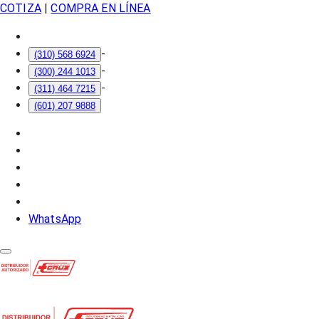
COTIZA
|
COMPRA EN LÍNEA
-
(310) 568 6924
-
(300) 244 1013
-
(311) 464 7215
(601) 207 9888
WhatsApp