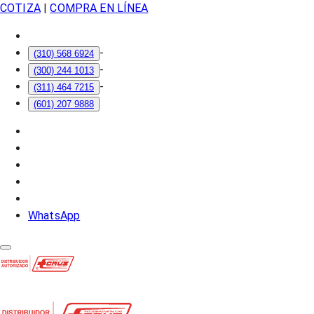
COTIZA
|
COMPRA EN LÍNEA
-
(310) 568 6924
-
(300) 244 1013
-
(311) 464 7215
(601) 207 9888
WhatsApp