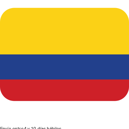
Envío entre
4
y
10
días hábiles