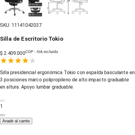
SKU:
11141042037
Silla de Escritorio Tokio
COP - IVA incluido
$ 2.409.000
Empty
1 Star,
2 Stars,
3 Stars,
4 Stars,
5 Stars,
Silla presidencial ergonómica Tokio con espalda basculante en
3 posiciones marco polipropileno de alto impacto graduable
en altura. Apoyo lumbar graduable.
1
Anadir al carrito