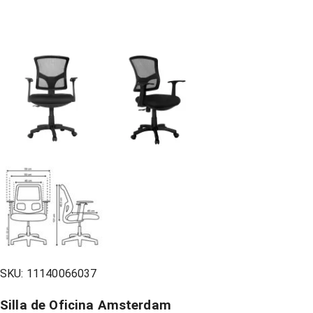
SKU:
11140066037
Silla de Oficina Amsterdam