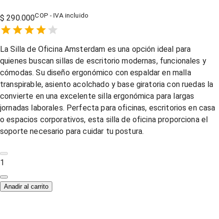
COP - IVA incluido
$ 290.000
Empty
1 Star,
2 Stars,
3 Stars,
4 Stars,
5 Stars,
La Silla de Oficina Amsterdam es una opción ideal para
quienes buscan sillas de escritorio modernas, funcionales y
cómodas. Su diseño ergonómico con espaldar en malla
transpirable, asiento acolchado y base giratoria con ruedas la
convierte en una excelente silla ergonómica para largas
jornadas laborales. Perfecta para oficinas, escritorios en casa
o espacios corporativos, esta silla de oficina proporciona el
soporte necesario para cuidar tu postura.
1
Anadir al carrito