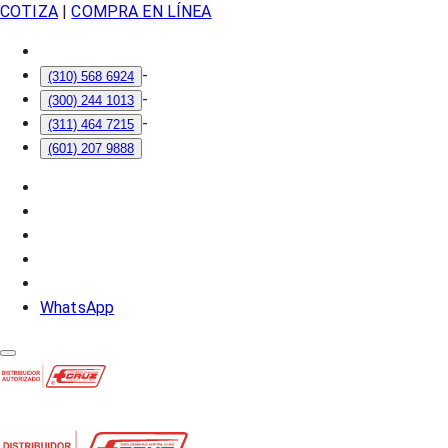
COTIZA
|
COMPRA EN LÍNEA
-
(310) 568 6924
-
(300) 244 1013
-
(311) 464 7215
(601) 207 9888
WhatsApp