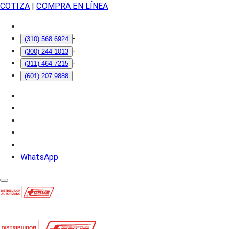
COTIZA
|
COMPRA EN LÍNEA
-
(310) 568 6924
-
(300) 244 1013
-
(311) 464 7215
(601) 207 9888
WhatsApp