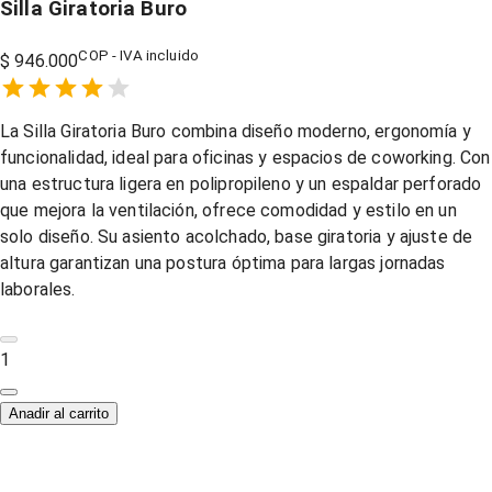
Silla Giratoria Buro
COP - IVA incluido
$ 946.000
Empty
1 Star,
2 Stars,
3 Stars,
4 Stars,
5 Stars,
La Silla Giratoria Buro combina diseño moderno, ergonomía y
funcionalidad, ideal para oficinas y espacios de coworking. Con
una estructura ligera en polipropileno y un espaldar perforado
que mejora la ventilación, ofrece comodidad y estilo en un
solo diseño. Su asiento acolchado, base giratoria y ajuste de
altura garantizan una postura óptima para largas jornadas
laborales.
1
Anadir al carrito