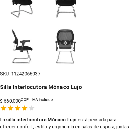
SKU:
11242066037
Silla Interlocutora Mónaco Lujo
COP - IVA incluido
$ 660.000
Empty
1 Star,
2 Stars,
3 Stars,
4 Stars,
5 Stars,
La
silla interlocutora Mónaco Lujo
está pensada para
ofrecer confort, estilo y ergonomía en salas de espera, juntas