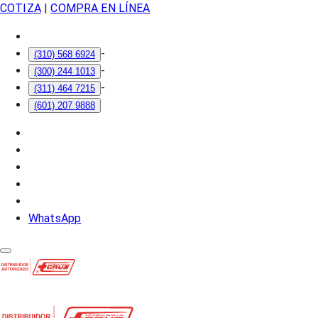
COTIZA
|
COMPRA EN LÍNEA
-
(310) 568 6924
-
(300) 244 1013
-
(311) 464 7215
(601) 207 9888
WhatsApp