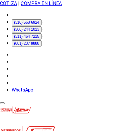
COTIZA
|
COMPRA EN LÍNEA
-
(310) 568 6924
-
(300) 244 1013
-
(311) 464 7215
(601) 207 9888
WhatsApp