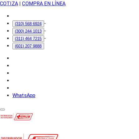
COTIZA
|
COMPRA EN LÍNEA
-
(310) 568 6924
-
(300) 244 1013
-
(311) 464 7215
(601) 207 9888
WhatsApp