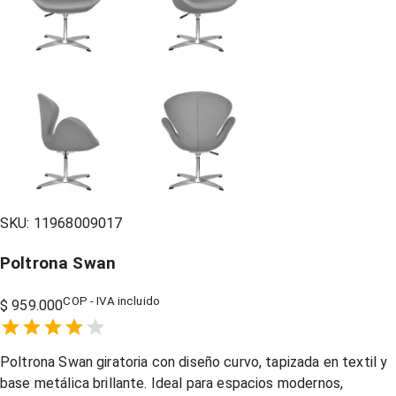
SKU:
11968009017
Poltrona Swan
COP - IVA incluido
$ 959.000
Empty
1 Star,
2 Stars,
3 Stars,
4 Stars,
5 Stars,
Poltrona Swan giratoria con diseño curvo, tapizada en textil y
base metálica brillante. Ideal para espacios modernos,