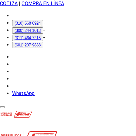
COTIZA
|
COMPRA EN LÍNEA
-
(310) 568 6924
-
(300) 244 1013
-
(311) 464 7215
(601) 207 9888
WhatsApp