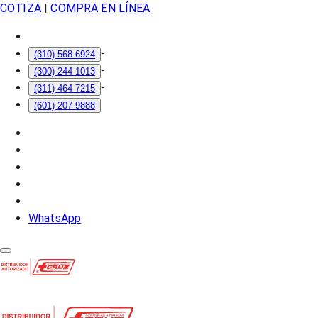
COTIZA
|
COMPRA EN LÍNEA
-
(310) 568 6924
-
(300) 244 1013
-
(311) 464 7215
(601) 207 9888
WhatsApp