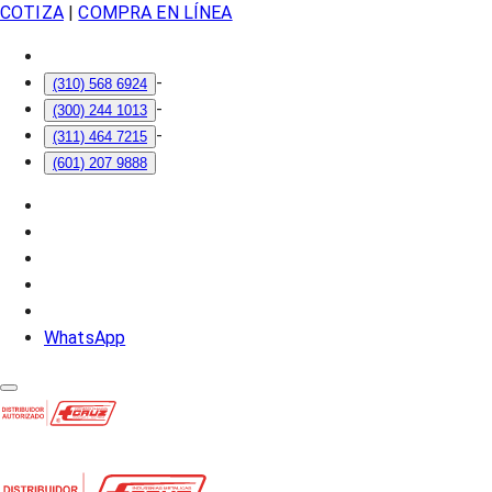
COTIZA
|
COMPRA EN LÍNEA
-
(310) 568 6924
-
(300) 244 1013
-
(311) 464 7215
(601) 207 9888
WhatsApp