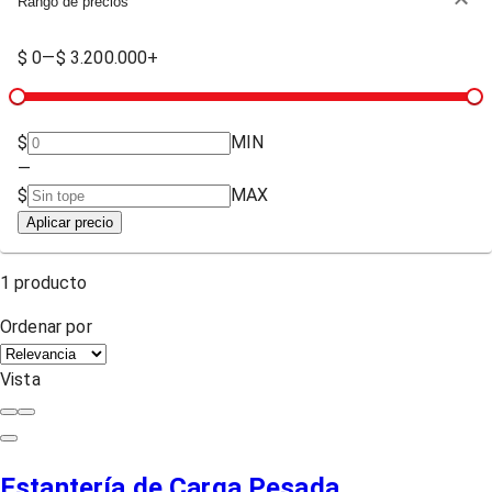
Rango de precios
$ 0
—
$ 3.200.000+
$
MIN
—
$
MAX
Aplicar precio
1
producto
Ordenar por
Vista
Estantería de Carga Pesada