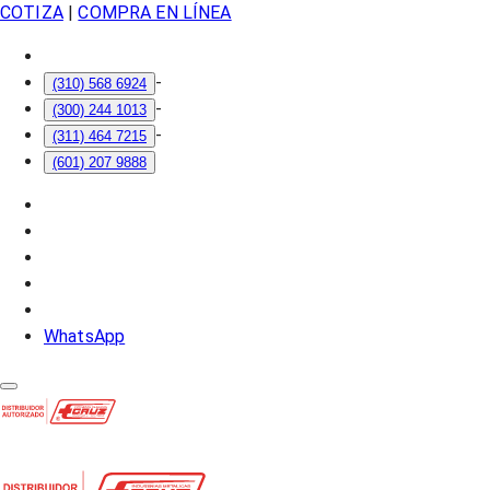
COTIZA
|
COMPRA EN LÍNEA
-
(310) 568 6924
-
(300) 244 1013
-
(311) 464 7215
(601) 207 9888
WhatsApp