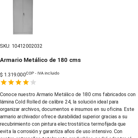
SKU:
10412002032
Armario Metálico de 180 cms
COP - IVA incluido
$ 1.319.000
Empty
1 Star,
2 Stars,
3 Stars,
4 Stars,
5 Stars,
Conoce nuestro Armario Metálico de 180 cms fabricados con
lámina Cold Rolled de calibre 24, la solución ideal para
organizar archivos, documentos e insumos en su oficina. Este
armario archivador ofrece durabilidad superior gracias a su
recubrimiento con pintura electrostática termofijada que
evita la corrosión y garantiza años de uso intensivo. Con