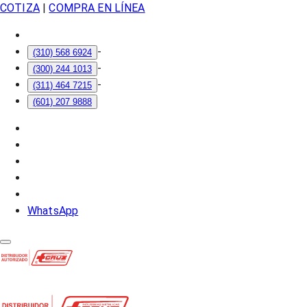
COTIZA
|
COMPRA EN LÍNEA
-
(310) 568 6924
-
(300) 244 1013
-
(311) 464 7215
(601) 207 9888
WhatsApp