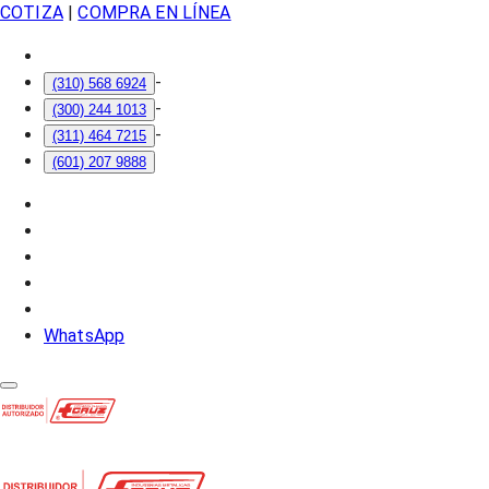
COTIZA
|
COMPRA EN LÍNEA
-
(310) 568 6924
-
(300) 244 1013
-
(311) 464 7215
(601) 207 9888
WhatsApp