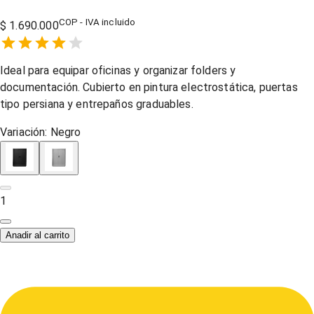
COP - IVA incluido
$ 1.690.000
Empty
1 Star,
2 Stars,
3 Stars,
4 Stars,
5 Stars,
Ideal para equipar oficinas y organizar folders y
documentación. Cubierto en pintura electrostática, puertas
tipo persiana y entrepaños graduables.
Variación:
Negro
1
Anadir al carrito