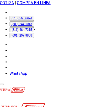
COTIZA
|
COMPRA EN LÍNEA
-
(310) 568 6924
-
(300) 244 1013
-
(311) 464 7215
(601) 207 9888
WhatsApp