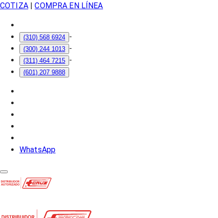
COTIZA
|
COMPRA EN LÍNEA
-
(310) 568 6924
-
(300) 244 1013
-
(311) 464 7215
(601) 207 9888
WhatsApp