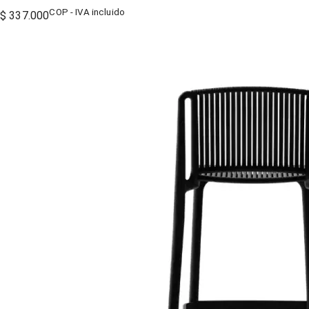
COP - IVA incluido
$ 337.000