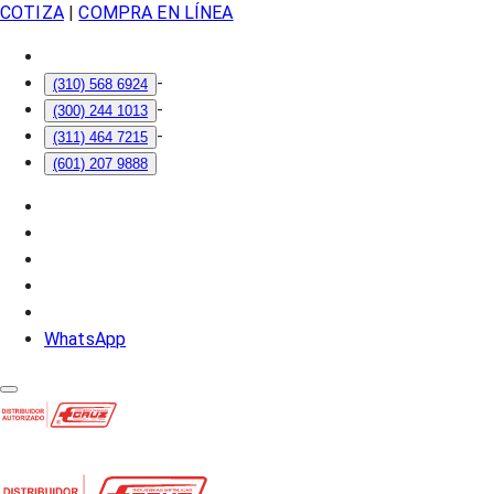
COTIZA
|
COMPRA EN LÍNEA
-
(310) 568 6924
-
(300) 244 1013
-
(311) 464 7215
(601) 207 9888
WhatsApp