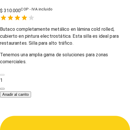
COP - IVA incluido
$ 310.000
Empty
1 Star,
2 Stars,
3 Stars,
4 Stars,
5 Stars,
Butaco completamente metálico en lámina cold rolled,
cubierto en pintura electrostática. Esta silla es ideal para
restaurantes. Silla para alto tráfico.
Tenemos una amplia gama de soluciones para zonas
comerciales.
1
Anadir al carrito