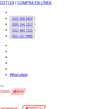
COTIZA
|
COMPRA EN LÍNEA
-
(310) 568 6924
-
(300) 244 1013
-
(311) 464 7215
(601) 207 9888
WhatsApp