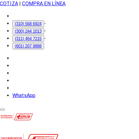
COTIZA
|
COMPRA EN LÍNEA
-
(310) 568 6924
-
(300) 244 1013
-
(311) 464 7215
(601) 207 9888
WhatsApp