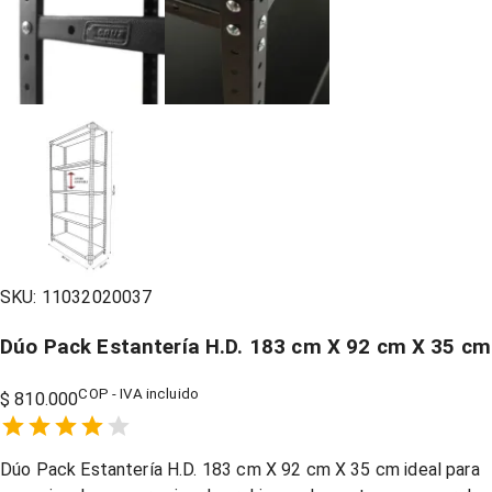
SKU:
11032020037
Dúo Pack Estantería H.D. 183 cm X 92 cm X 35 cm
COP - IVA incluido
$ 810.000
Empty
1 Star,
2 Stars,
3 Stars,
4 Stars,
5 Stars,
Dúo Pack Estantería H.D. 183 cm X 92 cm X 35 cm ideal para