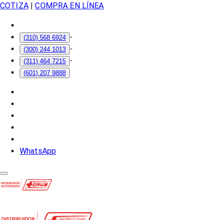
COTIZA
|
COMPRA EN LÍNEA
-
(310) 568 6924
-
(300) 244 1013
-
(311) 464 7215
(601) 207 9888
WhatsApp