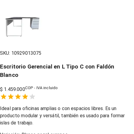
SKU:
10929013075
Escritorio Gerencial en L Tipo C con Faldón
Blanco
COP - IVA incluido
$ 1.459.000
Empty
1 Star,
2 Stars,
3 Stars,
4 Stars,
5 Stars,
Ideal para oficinas amplias o con espacios libres. Es un
producto modular y versátil, también es usado para formar
islas de trabajo.