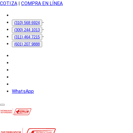
COTIZA
|
COMPRA EN LÍNEA
-
(310) 568 6924
-
(300) 244 1013
-
(311) 464 7215
(601) 207 9888
WhatsApp