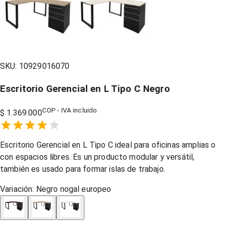
SKU:
10929016070
Escritorio Gerencial en L Tipo C Negro
COP - IVA incluido
$ 1.369.000
Empty
1 Star,
2 Stars,
3 Stars,
4 Stars,
5 Stars,
Escritorio Gerencial en L Tipo C ideal para oficinas amplias o
con espacios libres. Es un producto modular y versátil,
también es usado para formar islas de trabajo.
Variación:
Negro nogal europeo