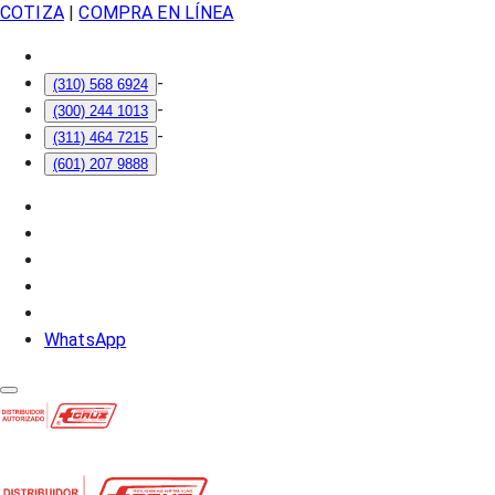
COTIZA
|
COMPRA EN LÍNEA
-
(310) 568 6924
-
(300) 244 1013
-
(311) 464 7215
(601) 207 9888
WhatsApp