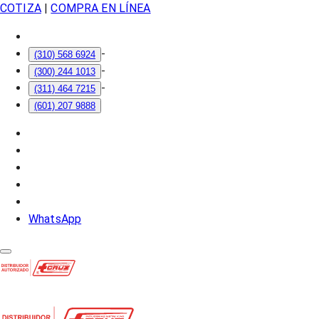
COTIZA
|
COMPRA EN LÍNEA
-
(310) 568 6924
-
(300) 244 1013
-
(311) 464 7215
(601) 207 9888
WhatsApp