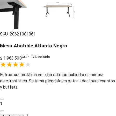
SKU:
20621001061
Mesa Abatible Atlanta Negro
COP - IVA incluido
$ 1.963.500
Empty
1 Star,
2 Stars,
3 Stars,
4 Stars,
5 Stars,
Estructura metálica en tubo elíptico cubierto en pintura
electrostática. Sistema plegable en patas. Ideal para eventos
y buffets.
1