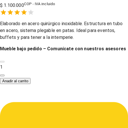
COP - IVA incluido
$ 1.100.000
Empty
1 Star,
2 Stars,
3 Stars,
4 Stars,
5 Stars,
Elaborado en acero quirúrgico inoxidable. Estructura en tubo
en acero, sistema plegable en patas. Ideal para eventos,
buffets y para tener a la intemperie.
Mueble bajo pedido – Comunícate con nuestros asesores
1
Anadir al carrito