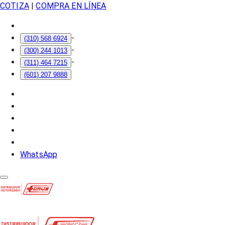
COTIZA
|
COMPRA EN LÍNEA
-
(310) 568 6924
-
(300) 244 1013
-
(311) 464 7215
(601) 207 9888
WhatsApp