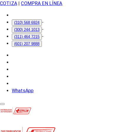
COTIZA
|
COMPRA EN LÍNEA
-
(310) 568 6924
-
(300) 244 1013
-
(311) 464 7215
(601) 207 9888
WhatsApp