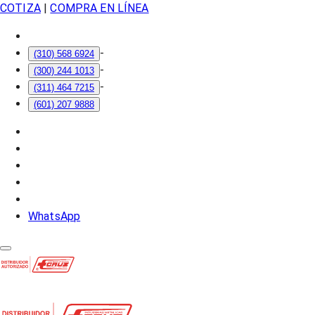
COTIZA
|
COMPRA EN LÍNEA
-
(310) 568 6924
-
(300) 244 1013
-
(311) 464 7215
(601) 207 9888
WhatsApp