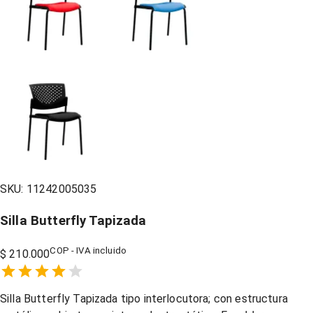
SKU:
11242005035
Silla Butterfly Tapizada
COP - IVA incluido
$ 210.000
Empty
1 Star,
2 Stars,
3 Stars,
4 Stars,
5 Stars,
Silla Butterfly Tapizada
tipo interlocutora; con estructura