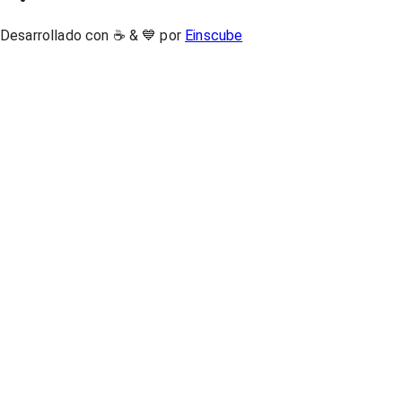
Desarrollado con ☕ & 💙 por
Einscube