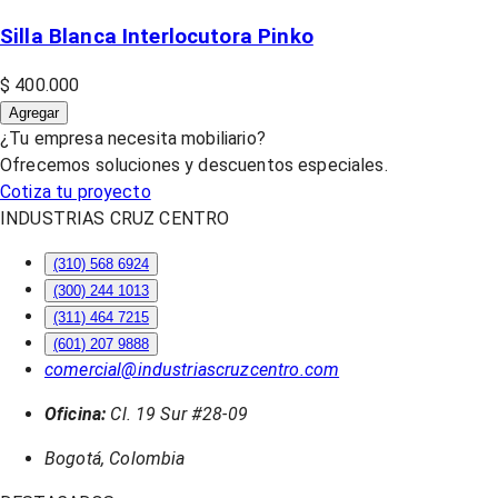
Silla Blanca Interlocutora Pinko
$ 400.000
Agregar
¿Tu empresa necesita mobiliario?
Ofrecemos soluciones y descuentos especiales.
Cotiza tu proyecto
INDUSTRIAS CRUZ CENTRO
(310) 568 6924
(300) 244 1013
(311) 464 7215
(601) 207 9888
comercial@industriascruzcentro.com
Oficina:
Cl. 19 Sur #28-09
Bogotá, Colombia