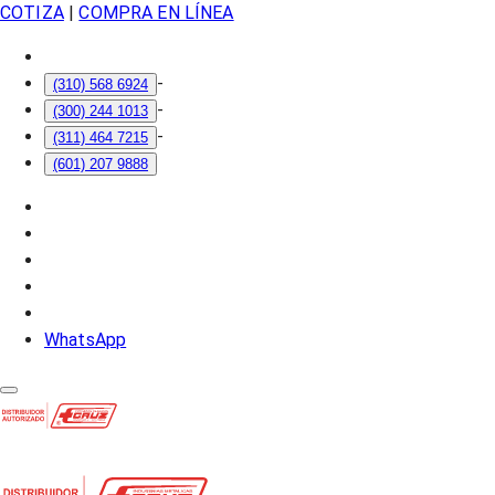
COTIZA
|
COMPRA EN LÍNEA
-
(310) 568 6924
-
(300) 244 1013
-
(311) 464 7215
(601) 207 9888
WhatsApp