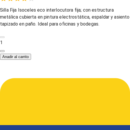
Empty
1 Star,
2 Stars,
3 Stars,
4 Stars,
5 Stars,
Silla Fija Isoceles eco interlocutora fija; con estructura
metálica cubierta en pintura electrostática, espaldar y asiento
tapizado en paño. Ideal para oficinas y bodegas.
1
Anadir al carrito