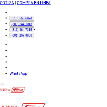
COTIZA
|
COMPRA EN LÍNEA
-
(310) 568 6924
-
(300) 244 1013
-
(311) 464 7215
(601) 207 9888
WhatsApp