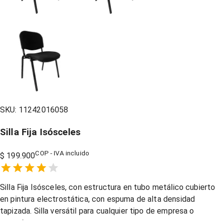
SKU:
11242016058
Silla Fija Isósceles
COP - IVA incluido
$ 199.900
Empty
1 Star,
2 Stars,
3 Stars,
4 Stars,
5 Stars,
Silla Fija Isósceles, con estructura en tubo metálico cubierto
en pintura electrostática, con espuma de alta densidad
tapizada. Silla versátil para cualquier tipo de empresa o