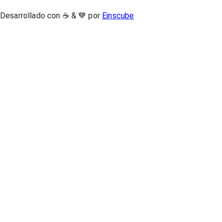
Desarrollado con ☕ & 💙 por
Einscube