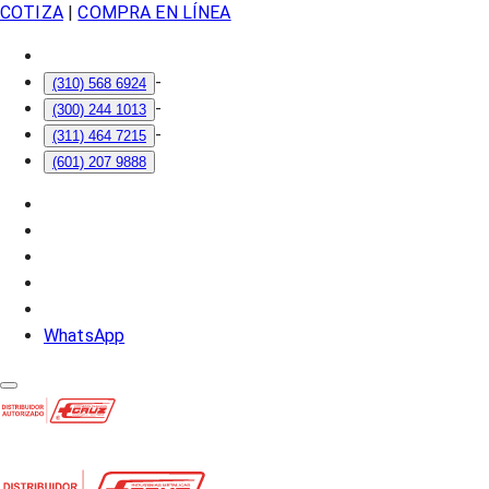
COTIZA
|
COMPRA EN LÍNEA
-
(310) 568 6924
-
(300) 244 1013
-
(311) 464 7215
(601) 207 9888
WhatsApp