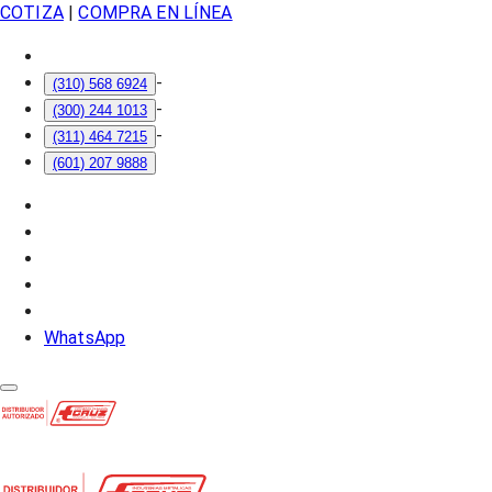
COTIZA
|
COMPRA EN LÍNEA
-
(310) 568 6924
-
(300) 244 1013
-
(311) 464 7215
(601) 207 9888
WhatsApp