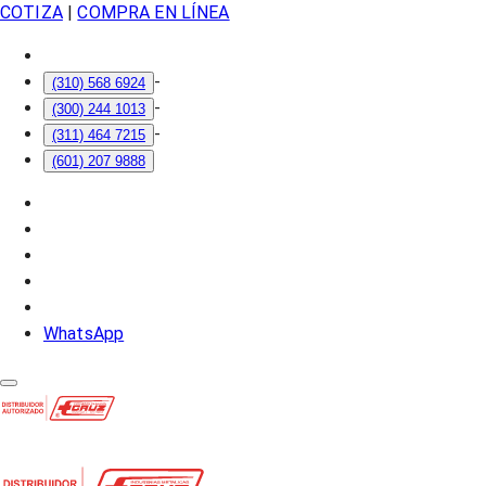
COTIZA
|
COMPRA EN LÍNEA
-
(310) 568 6924
-
(300) 244 1013
-
(311) 464 7215
(601) 207 9888
WhatsApp