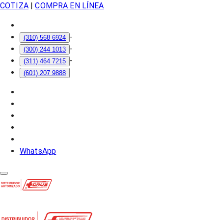
COTIZA
|
COMPRA EN LÍNEA
-
(310) 568 6924
-
(300) 244 1013
-
(311) 464 7215
(601) 207 9888
WhatsApp