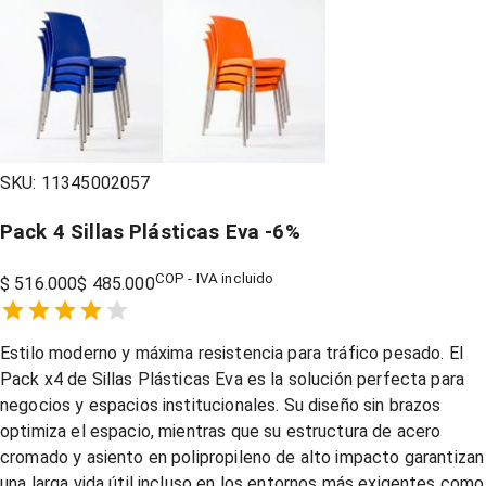
SKU:
11345002057
Pack 4 Sillas Plásticas Eva
-
6
%
COP - IVA incluido
$ 516.000
$ 485.000
Empty
1 Star,
2 Stars,
3 Stars,
4 Stars,
5 Stars,
Estilo moderno y máxima resistencia para tráfico pesado. El
Pack x4 de Sillas Plásticas Eva es la solución perfecta para
negocios y espacios institucionales. Su diseño sin brazos
optimiza el espacio, mientras que su estructura de acero
cromado y asiento en polipropileno de alto impacto garantizan
una larga vida útil incluso en los entornos más exigentes como