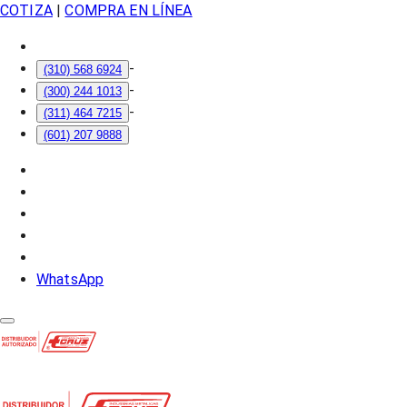
COTIZA
|
COMPRA EN LÍNEA
-
(310) 568 6924
-
(300) 244 1013
-
(311) 464 7215
(601) 207 9888
WhatsApp