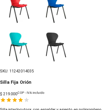
SKU:
11242014035
Silla Fija Orión
COP - IVA incluido
$ 219.000
Empty
1 Star,
2 Stars,
3 Stars,
4 Stars,
5 Stars,
Silla interlocutora; con espaldar y asiento en polipropileno.