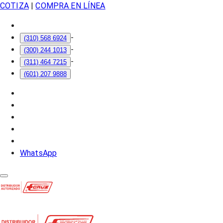
COTIZA
|
COMPRA EN LÍNEA
-
(310) 568 6924
-
(300) 244 1013
-
(311) 464 7215
(601) 207 9888
WhatsApp