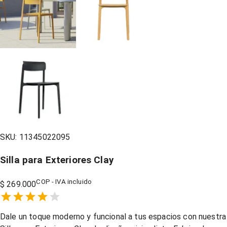
SKU:
11345022095
Silla para Exteriores Clay
COP - IVA incluido
$ 269.000
Empty
1 Star,
2 Stars,
3 Stars,
4 Stars,
5 Stars,
Dale un toque moderno y funcional a tus espacios con nuestra