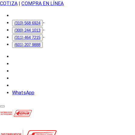
COTIZA
|
COMPRA EN LÍNEA
-
(310) 568 6924
-
(300) 244 1013
-
(311) 464 7215
(601) 207 9888
WhatsApp