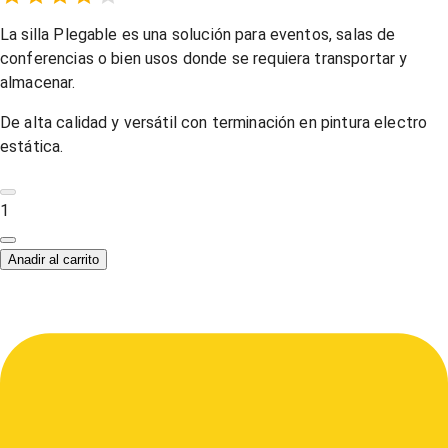
Empty
1 Star,
2 Stars,
3 Stars,
4 Stars,
5 Stars,
La silla Plegable es una solución para eventos, salas de
conferencias o bien usos donde se requiera transportar y
almacenar.
De alta calidad y versátil con terminación en pintura electro
estática.
1
Anadir al carrito