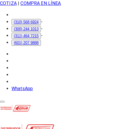
COTIZA
|
COMPRA EN LÍNEA
-
(310) 568 6924
-
(300) 244 1013
-
(311) 464 7215
(601) 207 9888
WhatsApp