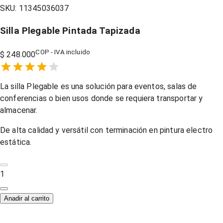
SKU:
11345036037
Silla Plegable Pintada Tapizada
COP - IVA incluido
$ 248.000
Empty
1 Star,
2 Stars,
3 Stars,
4 Stars,
5 Stars,
La silla Plegable es una solución para eventos, salas de
conferencias o bien usos donde se requiera transportar y
almacenar.
De alta calidad y versátil con terminación en pintura electro
estática.
1
Anadir al carrito