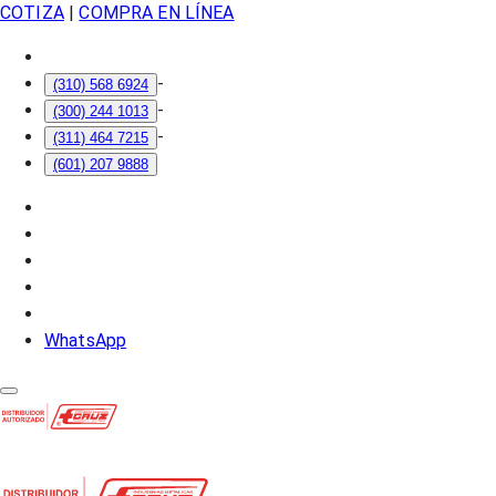
COTIZA
|
COMPRA EN LÍNEA
-
(310) 568 6924
-
(300) 244 1013
-
(311) 464 7215
(601) 207 9888
WhatsApp