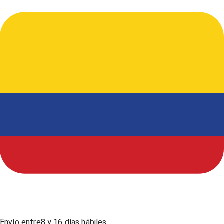
Envío entre
8
y
16
días hábiles