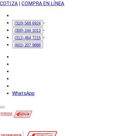
COTIZA
|
COMPRA EN LÍNEA
-
(310) 568 6924
-
(300) 244 1013
-
(311) 464 7215
(601) 207 9888
WhatsApp